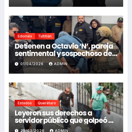
Edoméx
Tultitlán
Detienen a Octavio ‘N’, pareja
sentimental y sospechoso de
privar de la vida a Diana Belén.
01/04/2026
ADMIN
Estados
Querétaro
Leyeron sus derechos a
servidor público que golpeó a
comerciantes
29/03/2026
ADMIN