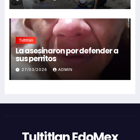
Tultitlán
La asesinaron por defender a
sus perritos
27/03/2026
ADMIN
Tultitlan EdoMex