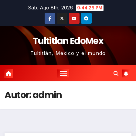
Saltar
Sáb. Ago 8th, 2026
9:44:29 PM
al
contenido
Tultitlan EdoMex
Tultitlán, México y el mundo
Autor:
admin