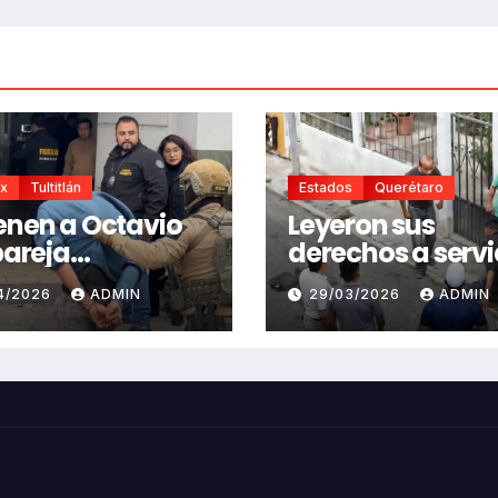
x
Tultitlán
Estados
Querétaro
enen a Octavio
Leyeron sus
 pareja
derechos a servi
imental y
público que golp
04/2026
ADMIN
29/03/2026
ADMIN
pechoso de
comerciantes
ar de la vida a
a Belén.