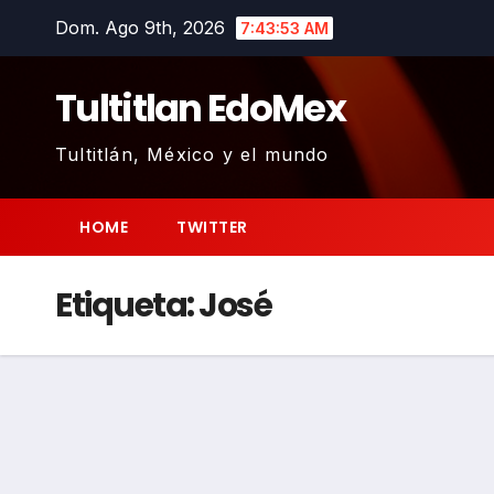
Saltar
Dom. Ago 9th, 2026
7:43:54 AM
al
contenido
Tultitlan EdoMex
Tultitlán, México y el mundo
HOME
TWITTER
Etiqueta:
José