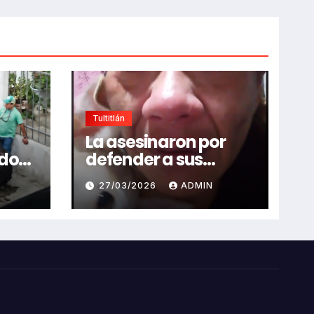
Tultitlán
La asesinaron por
dor
defender a sus
eó a
perritos
27/03/2026
ADMIN