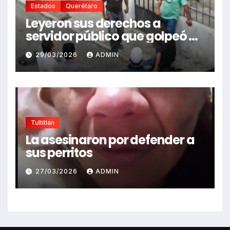
Estados
Querétaro
Leyeron sus derechos a
servidor público que golpeó a
comerciantes
29/03/2026
ADMIN
Tultitlán
La asesinaron por defender a
sus perritos
27/03/2026
ADMIN