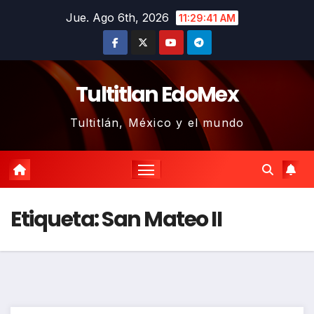
Saltar
Jue. Ago 6th, 2026
11:29:41 AM
al
contenido
Tultitlan EdoMex
Tultitlán, México y el mundo
Etiqueta:
San Mateo II