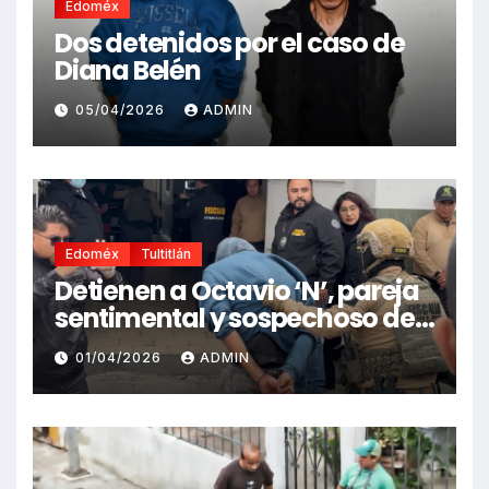
Edoméx
Dos detenidos por el caso de
Diana Belén
05/04/2026
ADMIN
Edoméx
Tultitlán
Detienen a Octavio ‘N’, pareja
sentimental y sospechoso de
privar de la vida a Diana Belén.
01/04/2026
ADMIN